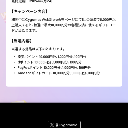
最終更新日：2026年2月24日
【キャンペーン内容】
期間中にCygames WebStore販売ページにて1回の決済で5,000円以
上購入すると、抽選で最大10,000円分の各種決済に使えるギフトコー
ドが当たります。
【当選内容】
当選する賞品は以下のとおりです。
楽天ポイント 10,000円分、1,000円分、100円分
dポイント 10,000円分、1,000円分、100円分
PayPayポイント 10,000円分、1,000円分、100円分
Amazonギフトカード 10,000円分、1,000円分、100円分
※抽選にチャレンジするポイント・ギフトカードの種類はお選びいた
だけます
※1回の抽選で当たる賞品は1点です
※参加条件に合致する限り、何度でも抽選に参加いただけます
※賞品のdポイントはdポイント(期間・用途限定)となります
※賞品はギフトコードでのお渡しとなります。詳しくは【本キャンペ
ーンの注意事項】をご確認ください
@Cygamesid
【参加方法】