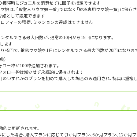
の獲得時にジュエルを消費せずに因子を指定できます
ウマ娘は、「殿堂入りウマ娘一覧」ではなく「継承専用ウマ娘一覧」に保存
マ娘として設定できます
トロフィーの獲得、ミッションの達成はできません
ンタルできる最大回数が、通常の10回から15回になります。
します
より+5回で、継承ウマ娘を1日にレンタルできる最大回数が20回になりま
典）
ロー枠が100枠追加されます。
フォロー枠は減少せず永続的に保持されます
か月・12か月のいずれかのプランを初めて購入した場合のみ適用され、特典は重複
動的に更新されます。
更新をONにした場合、購入プランに応じて（1か月プラン、6か月プラン、12か