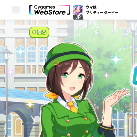
ウマ娘
メニューを開く
プリティーダービー
JP
Cygames ID (サイゲームスID)