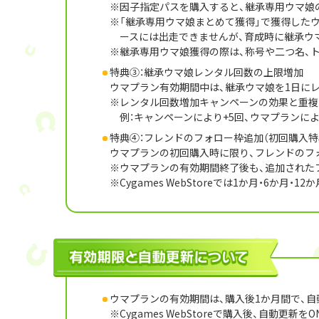
因子指定パスを購入すると、継承専用ウマ娘
「継承専用ウマ娘まとめて獲得」で獲得した
ースには出走できませんが、育成時に継承ウ
継承専用ウマ娘獲得の際は、称号や二つ名、
特典③：継承ウマ娘レンタル回数の上限増加
ウマプラン有効期間中は、継承ウマ娘を1日にレ
レンタル回数増加キャンペーンの効果と重複
例：キャンペーンにより+5回、ウマプランに
特典④：フレンドのフォロー枠追加（初回購入特
ウマプランの初回購入時に限り、フレンドのフォ
ウマプランの有効期間終了後も、追加された
Cygames WebStoreでは1か月・6
ウマプランの有効期間は、購入後1か月間で、自
Cygames WebStoreで購入後、自動