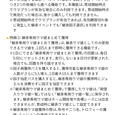
つき2つの候補から選べる機能です。本機能は、育成開始時点
でウマプランが有効な場合にのみ利用できます。育成開始時点
で無効だった場合は、後から購入しても利用できません。
育成開始時点でウマプランが有効であれば、有効期限切れ後
に発生した継承イベントでも「継承因子選択」を利用できま
す
特典②：継承専用ウマ娘まとめて獲得
「継承専用ウマ娘まとめて獲得」は、継承ウマ娘としてのみ使用
できるウマ娘を、1日5人まで即時に獲得できる機能です。
1日にできる「継承専用ウマ娘まとめて獲得」の回数は、毎日
5:00にリセットされます。実行しないまま日付が更新された
場合でも、回数を持ち越せません
因子再獲得パスを購入すると、獲得可能な継承専用ウマ娘の
人数がさらに5人増え、1日最大10人まで獲得できます
因子指定パスを購入すると、継承専用ウマ娘の獲得時にジュ
エルを消費せずに因子を指定できます
「継承専用ウマ娘まとめて獲得」で獲得したウマ娘は、「殿堂
入りウマ娘一覧」ではなく「継承専用ウマ娘一覧」に保存され
ます。継承専用ウマ娘はチーム競技場や各種レースには出走
できませんが、育成時に継承ウマ娘として設定できます
継承専用ウマ娘獲得の際は、称号や二つ名、トロフィーの獲
得、ミッションの達成はできません