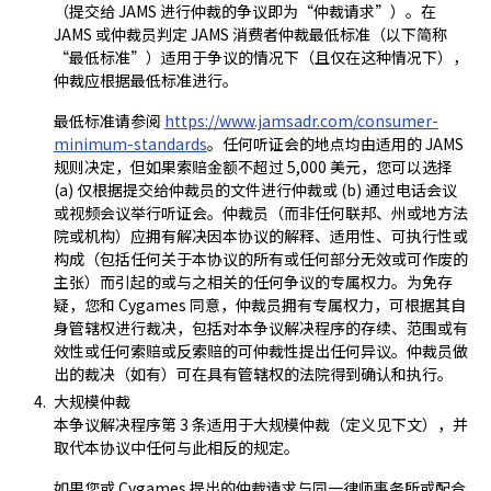
（提交给 JAMS 进行仲裁的争议即为“仲裁请求”）。在
JAMS 或仲裁员判定 JAMS 消费者仲裁最低标准（以下简称
“最低标准”）适用于争议的情况下（且仅在这种情况下），
仲裁应根据最低标准进行。
最低标准请参阅
https://www.jamsadr.com/consumer-
minimum-standards
。任何听证会的地点均由适用的 JAMS
规则决定，但如果索赔金额不超过 5,000 美元，您可以选择
(a) 仅根据提交给仲裁员的文件进行仲裁或 (b) 通过电话会议
或视频会议举行听证会。仲裁员（而非任何联邦、州或地方法
院或机构）应拥有解决因本协议的解释、适用性、可执行性或
构成（包括任何关于本协议的所有或任何部分无效或可作废的
主张）而引起的或与之相关的任何争议的专属权力。为免存
疑，您和 Cygames 同意，仲裁员拥有专属权力，可根据其自
身管辖权进行裁决，包括对本争议解决程序的存续、范围或有
效性或任何索赔或反索赔的可仲裁性提出任何异议。仲裁员做
出的裁决（如有）可在具有管辖权的法院得到确认和执行。
大规模仲裁
本争议解决程序第 3 条适用于大规模仲裁（定义见下文），并
取代本协议中任何与此相反的规定。
如果您或 Cygames 提出的仲裁请求与同一律师事务所或配合