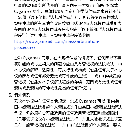
行事的律师事务所代表的当事人向另一方提出（即针对您或
Cygames 提出，具体视情况而定）的类似仲裁要求合计不低
于50份（以下简称“大规模仲裁”），则该等争议及构成大
规模仲裁的所有其他争议应按照包括 JAMS 大规模仲裁费用表
在内的 JAMS 大规模仲裁程序和指南（以下简称“大规模仲裁
程序”）进行仲裁。大规模仲裁程序请参阅
https://www.jamsadr.com/mass-arbitration-
procedures
。
您和 Cygames 同意，在大规模仲裁的情况下，任何因以下事
项引起的或与之相关的问题均应由具有管辖权的法院裁决：(i)
本协议的解释、适用性、可执行性或构成（包括任何关于本协
议的所有或任何部分无效或可作废的主张）；或 (ii) 仲裁员的
管辖权（包括对本争议解决程序的存续、范围或有效性或任何
索赔或反索赔的可仲裁性提出的任何异议）。
例外情况
无论本协议中有任何其他规定，您或 Cygames 可以 (i) 向美
国小额索赔法院提起个人索赔或选择由美国小额索赔法院解决
争议，但必须符合可能适用的任何适用管辖范围和金额限制
（只要该诉讼仅在小额索赔法院进行，并且未被撤诉或上诉至
具有一般管辖权的法院）；并 (ii) 向法院提起个人索赔，要求