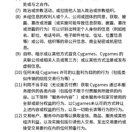
处或与之合作。
政治或宗教活动，或拉拢他人加入政治或宗教组织。
未经信息的权利人或个人、公司或团体的同意，获取、披
露、篡改或泄露（或实施可能导致信息获取、披露、篡改
或泄露的行为）可以识别出特定个人身份的信息（例如姓
名、职位、电话号码、电子邮件地址、住址、位置信息
等）或公司、组织等的非公开信息、商业秘密或机密信
息。
自称、暗示或以其他方式冒充 Cygames、Cygames 的
关联公司或相关人员或第三方；或以其他方式注册或发布
虚假信息。
任何未经 Cygames 许可的以盈利为目的的行为（包括类
似传销的招揽交易行为等）。
利用不当手段（无论是否付费）获取 Cygames 通过本服
务提供的各类内容（包括但不限于付费服务所提供的内
容。以下简称“服务中内容”）或本服务中玩家可使用的
全部或部分权益的行为、以Cygames未认可的方式转让
上述内容或权益的行为，以及一切助长该等行为的行为。
交易帐户、服务中内容等以换取金钱、商品、服务或其他
经济利益，以及实施包括引诱他人交易、发出交易要约或
接受交易要约在内的任何预备行为。