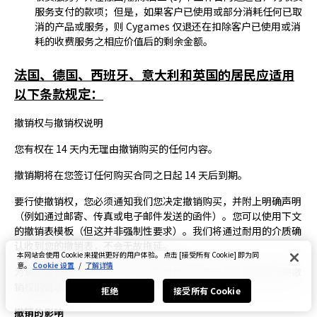
服务支付的款项；但是，如果客户已使用或部分消耗任何已取
消的产品或服务，则 Cygames 仅退还在扣除客户已使用或消
耗的收费服务之相应价值后的剩余金额。
法国、德国、西班牙、意大利和英国的居民应适用
以下条款规定：
撤销权与撤销权说明
您有权在 14 天内无理由撤销购买的任何内容。
撤销期将在您签订任何购买合同之日起 14 天后到期。
要行使撤销权，您必须通知我们您决定撤销购买，并附上明确声明
（例如通过邮寄、传真或电子邮件发送的函件）。您可以使用下文
的撤销表模板（但这并非强制性要求）。我们将通过耐用的介质确
认收到您的撤销表，不会无故拖延。
本网站会使用 Cookie 来提供更好的用户体验。 点击 [接受所有 Cookie] 即为同
意。
Cookie 设置
/
了解详情
为满足撤销截止期限要求，您须在撤销期到期之前提交有关行使撤
销权的请求。
拒绝
接受所有 Cookie
撤销的影响