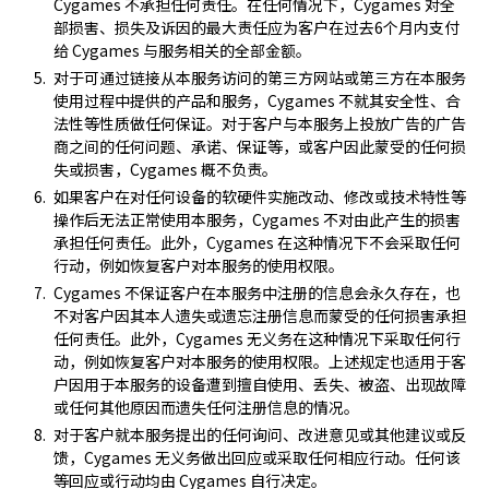
Cygames 不承担任何责任。在任何情况下，Cygames 对全
部损害、损失及诉因的最大责任应为客户在过去6个月内支付
给 Cygames 与服务相关的全部金额。
对于可通过链接从本服务访问的第三方网站或第三方在本服务
使用过程中提供的产品和服务，Cygames 不就其安全性、合
法性等性质做任何保证。对于客户与本服务上投放广告的广告
商之间的任何问题、承诺、保证等，或客户因此蒙受的任何损
失或损害，Cygames 概不负责。
如果客户在对任何设备的软硬件实施改动、修改或技术特性等
操作后无法正常使用本服务，Cygames 不对由此产生的损害
承担任何责任。此外，Cygames 在这种情况下不会采取任何
行动，例如恢复客户对本服务的使用权限。
Cygames 不保证客户在本服务中注册的信息会永久存在，也
不对客户因其本人遗失或遗忘注册信息而蒙受的任何损害承担
任何责任。此外，Cygames 无义务在这种情况下采取任何行
动，例如恢复客户对本服务的使用权限。上述规定也适用于客
户因用于本服务的设备遭到擅自使用、丢失、被盗、出现故障
或任何其他原因而遗失任何注册信息的情况。
对于客户就本服务提出的任何询问、改进意见或其他建议或反
馈，Cygames 无义务做出回应或采取任何相应行动。任何该
等回应或行动均由 Cygames 自行决定。