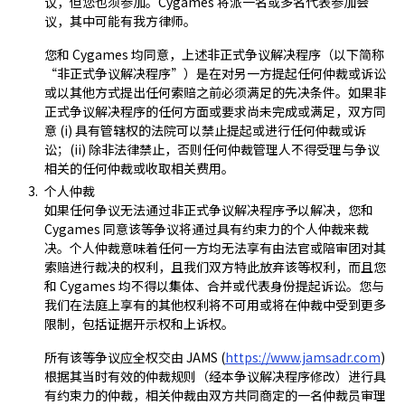
议，但您也须参加。Cygames 将派一名或多名代表参加会
议，其中可能有我方律师。
您和 Cygames 均同意，上述非正式争议解决程序（以下简称
“非正式争议解决程序”）是在对另一方提起任何仲裁或诉讼
或以其他方式提出任何索赔之前必须满足的先决条件。如果非
正式争议解决程序的任何方面或要求尚未完成或满足，双方同
意 (i) 具有管辖权的法院可以禁止提起或进行任何仲裁或诉
讼；(ii) 除非法律禁止，否则任何仲裁管理人不得受理与争议
相关的任何仲裁或收取相关费用。
个人仲裁
如果任何争议无法通过非正式争议解决程序予以解决，您和
Cygames 同意该等争议将通过具有约束力的个人仲裁来裁
决。个人仲裁意味着任何一方均无法享有由法官或陪审团对其
索赔进行裁决的权利，且我们双方特此放弃该等权利，而且您
和 Cygames 均不得以集体、合并或代表身份提起诉讼。您与
我们在法庭上享有的其他权利将不可用或将在仲裁中受到更多
限制，包括证据开示权和上诉权。
所有该等争议应全权交由 JAMS (
https://www.jamsadr.com
)
根据其当时有效的仲裁规则（经本争议解决程序修改）进行具
有约束力的仲裁，相关仲裁由双方共同商定的一名仲裁员审理