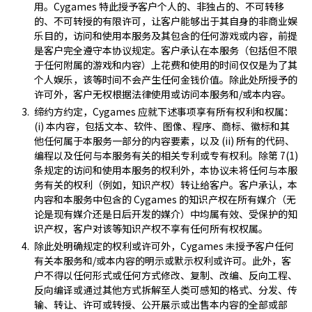
用。Cygames 特此授予客户个人的、非独占的、不可转移
的、不可转授的有限许可，让客户能够出于其自身的非商业娱
乐目的，访问和使用本服务及其包含的任何游戏或内容，前提
是客户完全遵守本协议规定。客户承认在本服务（包括但不限
于任何附属的游戏和内容）上花费和使用的时间仅仅是为了其
个人娱乐，该等时间不会产生任何金钱价值。除此处所授予的
许可外，客户无权根据法律使用或访问本服务和/或本内容。
缔约方约定，Cygames 应就下述事项享有所有权利和权属：
(i) 本内容，包括文本、软件、图像、程序、商标、徽标和其
他任何属于本服务一部分的内容要素，以及 (ii) 所有的代码、
编程以及任何与本服务有关的相关专利或专有权利。除第 7(1)
条规定的访问和使用本服务的权利外，本协议未将任何与本服
务有关的权利（例如，知识产权）转让给客户。客户承认，本
内容和本服务中包含的 Cygames 的知识产权在所有媒介（无
论是现有媒介还是日后开发的媒介）中均属有效、受保护的知
识产权，客户对该等知识产权不享有任何所有权权属。
除此处明确规定的权利或许可外，Cygames 未授予客户任何
有关本服务和/或本内容的明示或默示权利或许可。此外，客
户不得以任何形式或任何方式修改、复制、改编、反向工程、
反向编译或通过其他方式拆解至人类可感知的格式、分发、传
输、转让、许可或转授、公开展示或出售本内容的全部或部