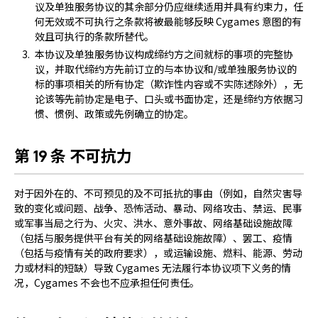
议及单独服务协议的其余部分仍应继续适用并具有约束力，任
何无效或不可执行之条款将被最能够反映 Cygames 意图的有
效且可执行的条款所替代。
本协议及单独服务协议构成缔约方之间就标的事项的完整协
议，并取代缔约方先前订立的与本协议和/或单独服务协议的
标的事项相关的所有协定（欺诈性内容或不实陈述除外），无
论该等先前协定是电子、口头或书面协定，还是缔约方依据习
惯、惯例、政策或先例确立的协定。
第 19 条 不可抗力
对于因外在的、不可预见的及不可抵抗的事由（例如，自然灾害导
致的变化或问题、战争、恐怖活动、暴动、网络攻击、禁运、民事
或军事当局之行为、火灾、洪水、意外事故、网络基础设施故障
（包括与服务提供平台有关的网络基础设施故障）、罢工、疫情
（包括与疫情有关的政府要求），或运输设施、燃料、能源、劳动
力或材料的短缺）导致 Cygames 无法履行本协议项下义务的情
况，Cygames 不会也不应承担任何责任。