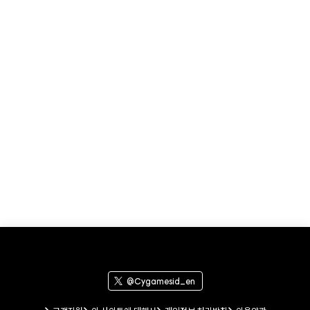
@Cygamesid_en